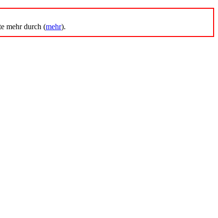
te mehr durch (
mehr
).