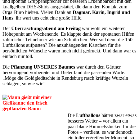
und spontan Gruppensprecher zur besseren Erkennbarkeit mit den
knallgelben DHS-Shirts ausgestattet, die dann den Kontakt zum
Orga-Büro hielten. Vielen Dank an
Dagmar, Karin, Ingrid und
Hans
, ihr wart uns echt eine große Hilfe.
Der
Überraschungsabend am Freitag
war wohl ein weiterer
Höhepunkt am Wochenende. Es klappte dank der spontanen Hilfen
zahlreicher Teilnehmer wie am Schnürchen. Wer soll denn die 150
Luftballons aufpusten? Die anzuhängenden Kärtchen für die
persönlichen Wünsche waren noch nicht gedruckt. Und dann war es
einfach nur toll.
Die
Pflanzung UNSERES Baumes
war durch den Gärtner
hervorragend vorbereitet und Dieter fand die passenden Worte:
„Möge die Goldgleditschie in Rendsburg rasch kräftige Wurzeln
schlagen, so wie wir.“
Die
Luftballons
hätten zwar etwas
besseres Wetter – vor allem ein
paar blaue Himmelsstücken für die
Fotos – verdient, es war dennoch
ein toller ergreifender Moment, so