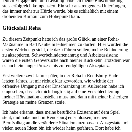
Durch Engagement und Leistung habe ich meine Einschränkung
stets erfolgreich kompensiert. Ein sehr anstrengendes Unterfangen,
das immer mehr zur Hürde wurde, bis es schließlich mit einem
drohenden Burnout zum Höhepunkt kam.
Glücksfall Reha
Zu diesem Zeitpunkt hatte ich das große Glück, an einer Reha-
Maßnahme in Bad Nauheim teilnehmen zu dürfen. Hier wurden die
ersten Weichen gestellt, die dazu führen sollten, meine Behinderung
zu akzeptieren. Schwerbehindertenantrag und Arbeitsassistenz
waren die ersten Gehversuche nach meiner Rückkehr. Trotzdem war
es noch ein langer Prozess bis zur endgültigen Akzeptanz.
Erst weitere zwei Jahre später, in der Reha in Rendsburg Ende
letzten Jahres, ist mir richtig klar geworden, wie wichtig der
offensive Umgang mit der Einschränkung ist. Außerdem habe ich
eingesehen, dass ich mich langfristig auf eine Verschlechterung
meiner Hörsituation einstellen muss und dann mit meiner bisherigen
Strategie an meine Grenzen stoße.
Ich habe erkannt, dass meine berufliche Existenz auf dem Spiel
steht, und habe mich in Rendsburg entschlossen, meinen
Berufsalltag an die veränderte Situation anzupassen. Ausgestattet mit
vielen neuen Ideen bin ich wieder heim gefahren. Dort habe ich