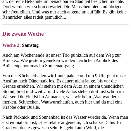
an, der eine Bekannte im benachbarten Stadtteil besuchen möchte.
Dort werden wir schon erwartet. Die Menschen hier sind übrigens
sehr freundlich. Und was mir auch angenehm auffällt: Es gibt keine
Rennräder, alles radelt gemütlich...
Die zweite Woche
Woche 2:
Samstag
Auch am Wochenende ist unser Trio pünktlich auf dem Weg zur
Brücke... Wie gestern genießen wir den herrlichen Anblick des
Brückenpanoramas im Sonnenaufgang.
Von der Küche erhalten wir Lunchpakete und um 9 Uhr geht unser
Ausflug nach Dänemark los. Es dauert nicht lange, bis wir die
Grenze erreichen. Wir stehen mit dem Auto an einem unendlichen
Strand, breit und weit… und viele Autos stehen dort fast schon im
Wasser. Die Flut ist im Anmarsch, was wir beim „Wattwandern“
merken. Schnecken, Wattwurmhaufen, auch hier und da mal eine
Krabbe oder Qualle.
Nach Picknick und Sonnenbad ist das Wasser wieder da. Wenn man
erst einmal drin ist, ist es relativ angenehm, ich schätze 15 bis 16
Grad werden es gewesen sein. Es geht kaum Wind, die