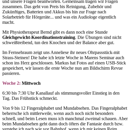
und unsere Fragen beantworten. Gemeinsam tragen wir Fragen
zusammen. Das geht von Preis bis Reinigung, Zubehör und
Zukünftiges, Batterien und Akkus bis hin zur Frage nach
Solarbetrieb für Hörgeräte... und was ein Audiologe eigentlich
macht.
Mit Physiotherapeut Bernd gibt es dann noch eine Stunde
Gleichgewicht-Koordinationstraining
. Die Übungen sind nicht
schweißtreibend, tun den Knochen und der Balance aber gut.
Im Fernsehraum zeigt uns Anneliese ihr neues Ohrpassstück-mit
Strass-Steinen! Die habe ich letzte Woche in Marens Seminar auch
schon ins Herz geschlossen. Markus hat Fotos auf einen USB-Stick
gespeichert, wir lassen die erste Woche nun am Bildschirm Revue
passieren.
Woche 2:
Mittwoch
6:30 bis 7:30 Uhr Kanallauf als stimmungsvoller Einstieg in den
Tag. Das Frühstück schmeckt.
Von 9 bis 12 Fingeralphabet und Mundabsehen. Das Fingeralphabet
beherrsche ich mittlerweile, wenn auch noch nicht besonders
schnell, und beim Lesen muss ich manchmal zweimal schauen. Aber
beim Mundabsehen geht dann doch öfters die Fantasie durch bzw.
verstehe ich nach wie vor Bahnhof, wenn ich mir keinen Reim