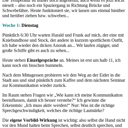
Die Temperatur ist immer noch angenehm, auch wenn es jetzt leicht
nieselt – also noch ein Spaziergang in Richtung Brücke und
Schwebefähre. Heute funktioniert sie, wir lassen uns einmal hinüber
und herüber ziehen bzw. schweben...
Woche 1:
Dienstag
Pünktlich 6:30 Uhr warten Harald und Frank auf mich, der eine mit
Kniebundhose und Stock, der andere in kurzem sportlichem Outfit,
ich habe wieder den dicken Anorak an... Wir laufen zügiger, und
große Schiffe gibt es auch zu sehen...
Heute stehen
Einzelgespräche
an. Meines ist erst um halb 11, ich
kann noch ein bisschen bummeln.
Nach dem Mittagessen probieren wir den Weg an der Eider in die
Stadt aus und sind pünktlich zum Kaffee und dem nächsten Seminar
zur Kommunikation wieder zurück.
Im Raum stehen Fragen wie „Wie kann ich meine Kommunikation
beeinflussen, damit ich besser verstehe?“ Ich gewinne die
Erkenntnis: „Ich muss aktiv werden!“ Nur: Was ist die richtige
Sprechgeschwindigkeit, welches die richtige Lautstärke?
Die
eigene Vorbild-Wirkung
ist wichtig: also selbst die Hand nicht
vor den Mund halten beim Sprechen, selbst deutlich sprechen, und