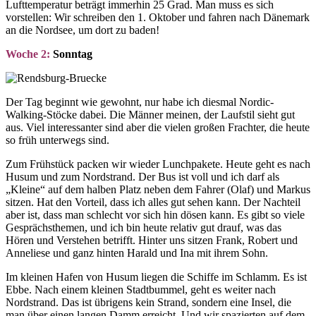
Lufttemperatur beträgt immerhin 25 Grad. Man muss es sich
vorstellen: Wir schreiben den 1. Oktober und fahren nach Dänemark
an die Nordsee, um dort zu baden!
Woche 2:
Sonntag
Der Tag beginnt wie gewohnt, nur habe ich diesmal Nordic-
Walking-Stöcke dabei. Die Männer meinen, der Laufstil sieht gut
aus. Viel interessanter sind aber die vielen großen Frachter, die heute
so früh unterwegs sind.
Zum Frühstück packen wir wieder Lunchpakete. Heute geht es nach
Husum und zum Nordstrand. Der Bus ist voll und ich darf als
„Kleine“ auf dem halben Platz neben dem Fahrer (Olaf) und Markus
sitzen. Hat den Vorteil, dass ich alles gut sehen kann. Der Nachteil
aber ist, dass man schlecht vor sich hin dösen kann. Es gibt so viele
Gesprächsthemen, und ich bin heute relativ gut drauf, was das
Hören und Verstehen betrifft. Hinter uns sitzen Frank, Robert und
Anneliese und ganz hinten Harald und Ina mit ihrem Sohn.
Im kleinen Hafen von Husum liegen die Schiffe im Schlamm. Es ist
Ebbe. Nach einem kleinen Stadtbummel, geht es weiter nach
Nordstrand. Das ist übrigens kein Strand, sondern eine Insel, die
man über einen langen Damm erreicht. Und wir spazierten auf dem