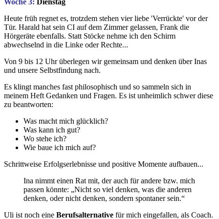
Woche 3:
Dienstag
Heute früh regnet es, trotzdem stehen vier liebe 'Verrückte' vor der
Tür. Harald hat sein CI auf dem Zimmer gelassen, Frank die
Hörgeräte ebenfalls. Statt Stöcke nehme ich den Schirm
abwechselnd in die Linke oder Rechte...
Von 9 bis 12 Uhr überlegen wir gemeinsam und denken über Inas
und unsere Selbstfindung nach.
Es klingt manches fast philosophisch und so sammeln sich in
meinem Heft Gedanken und Fragen. Es ist unheimlich schwer diese
zu beantworten:
Was macht mich glücklich?
Was kann ich gut?
Wo stehe ich?
Wie baue ich mich auf?
Schrittweise Erfolgserlebnisse und positive Momente aufbauen...
Ina nimmt einen Rat mit, der auch für andere bzw. mich
passen könnte: „Nicht so viel denken, was die anderen
denken, oder nicht denken, sondern spontaner sein.“
Uli ist noch eine
Berufsalternative
für mich eingefallen, als Coach.