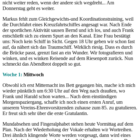
nicht weiter reden, wenn der andere sich wegdreht... Am
Donnerstag geht es weiter.
Markus fehlt zum Gleichgewichts-und Koordinationstraining, weil
die Durchfahrt eines Kreuzfahrtschiffes angesagt war. Nach Ende
der sportlichen Aktivität sausen Bernd und ich los, und auch Frank
entschließt sich zu einem Spurt an den Kanal. Eine Frau bestätigt
uns: Noch kein Schiff in Sicht. Gegen 18 Uhr geben wir schon fast
auf, da nähert sich das Traumschiff. Wirklich riesig. Dass es durch
die Brücke passt, grenzt fast an ein Wunder. Wir fotografieren und
winken, und es winken Reisende auf dem Riesenpott zurück. Nun
schmeckt das Abendbrot doppelt so gut.
Woche 1:
Mittwoch
Obwohl ich erst Mitternacht ins Bett gegangen bin, mache ich mich
wieder pünktlich um 6:30 Uhr auf den Weg nach draußen, wo
Frank und Harald schon warten... Nach dem einstündigen
Morgenspaziergang, schaffe ich noch einen ersten Anruf, um
unserem Vereins-Ehrenvorsitzenden zuhause zum 85. zu gratulieren.
Er freut sich sehr über die erste Gratulantin.
Mundabsehen und Fingeralphabet stehen heute Vormittag auf dem
Plan. Nach der Wiederholung der Vokale erhalten wir Wortreihen.
Drei ähnlich klingende Worte werden vorgesagt, dann wird eines