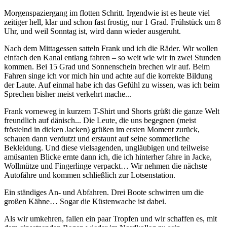
Morgenspaziergang im flotten Schritt. Irgendwie ist es heute viel
zeitiger hell, klar und schon fast frostig, nur 1 Grad. Frühstück um 8
Uhr, und weil Sonntag ist, wird dann wieder ausgeruht.
Nach dem Mittagessen satteln Frank und ich die Räder. Wir wollen
einfach den Kanal entlang fahren – so weit wie wir in zwei Stunden
kommen. Bei 15 Grad und Sonnenschein brechen wir auf. Beim
Fahren singe ich vor mich hin und achte auf die korrekte Bildung
der Laute. Auf einmal habe ich das Gefühl zu wissen, was ich beim
Sprechen bisher meist verkehrt mache...
Frank vorneweg in kurzem T-Shirt und Shorts grüßt die ganze Welt
freundlich auf dänisch... Die Leute, die uns begegnen (meist
fröstelnd in dicken Jacken) grüßen im ersten Moment zurück,
schauen dann verdutzt und erstaunt auf seine sommerliche
Bekleidung. Und diese vielsagenden, ungläubigen und teilweise
amüsanten Blicke ernte dann ich, die ich hinterher fahre in Jacke,
Wollmütze und Fingerlinge verpackt… Wir nehmen die nächste
Autofähre und kommen schließlich zur Lotsenstation.
Ein ständiges An- und Abfahren. Drei Boote schwirren um die
großen Kähne… Sogar die Küstenwache ist dabei.
Als wir umkehren, fallen ein paar Tropfen und wir schaffen es, mit