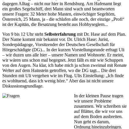
dagegen Alltag – nicht nur hier in Rendsburg. Am Hafenamt liegt
ein großes Segelschiff, drei Mann sind wach und beantworten
unsere Fragen: 32 Meter hohe Masten, einwöchiger Segeltörn,
Österreich, 25 Mann, ja - die schlafen alle noch, der einzige „Profi“
ist der Kapitän, die Besatzung besteht aus Hobbyseglern...
Von 9 bis 12 Uhr steht
Selbsterfahrung
mit Dr. Hase auf dem Plan.
Der Name kommt mir bekannt vor. Dr. Ulrich Hase: Jurist,
Sonderpädagoge, Vorsitzender der Deutschen Gesellschaft für
Hörgeschädigte (DG)... In der kurzen Vorstellungsrunde erfragt Uli
– wir duzen uns alle hier – unsere Namen und Wohnorte. Er meint,
wir wären uns schon mal begegnet. Jetzt fällt es mir wie Schuppen
von den Augen. Na klar, ich habe mich ja schon zweimal mit Renate
Welter auf dem Hainstein getroffen, wo die DG tagt... Die drei
Stunden mit Uli vergehen wie im Flug. Ulis Einstellung: „Ich finde
es wohltuend, dass ich wenig höre.“ Aber das ist nicht unsere
Diskussionsgrundlage.
In der kleinen Pause tragen
wir unsere Probleme
zusammen. Wir schreiben sie
auf Blätter, die wir vor uns
auf dem Boden ausbreiten.
Nun geht es darum,
Ordnung hineinzubringen.