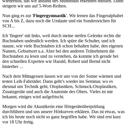
wiederholt, das wir anhand des Mundbilds erkennen müssen. Dann
steigern wir uns auf 5-Wort-Reihen.
Nun ging es zur '
Fingergymnastik
'. Wir lernen das Fingeralphabet
von A bis Z, dazu noch die Umlaute und ein Sonderzeichen für
SCH...
Ich 'fingere' mit links, weil durch meine steifen Gelenke rechts die
Buchstaben undeutlich werden. Ich spüre die Schulter, und ich
staune, wie viele Buchstaben ich schon behalten habe, den eigenen
Namen, Geburtsort u.a. Aber bei den anderen Teilnehmern die
Buchstaben zu lesen und zu verstehen, da komme ich gerade bei
den schnellen Experten wie Harald, Robert und Bernd nicht
hinterher ...
Nach dem Mittagessen lassen wir uns von der Sonne wärmen und
testen Leih-Fahrräder. Dann geht’s wieder ins Seminar, wo es
diesmal um Technik geht, Otoplastiken, Schmuck-Otoplastiken,
Zusatzgeräte und auch die Anatomie des Ohres. Vieles ist mir
bekannt, einiges wird aufgefrischt.
Morgen wird die Akustikerin eine Hörgeräteüberprüfung
durchführen und uns unsere Hörkurven erklären. Das ist etwas, was
ich bis heute noch nicht so ganz begriffen habe. Wir sind erst kurz
vor 18 Uhr fertig.