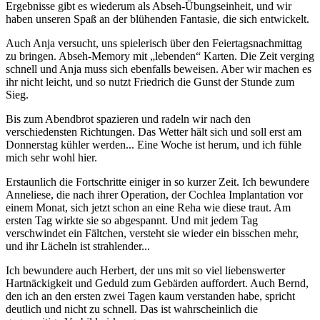
Ergebnisse gibt es wiederum als Abseh-Übungseinheit, und wir
haben unseren Spaß an der blühenden Fantasie, die sich entwickelt.
Auch Anja versucht, uns spielerisch über den Feiertagsnachmittag
zu bringen. Abseh-Memory mit „lebenden“ Karten. Die Zeit verging
schnell und Anja muss sich ebenfalls beweisen. Aber wir machen es
ihr nicht leicht, und so nutzt Friedrich die Gunst der Stunde zum
Sieg.
Bis zum Abendbrot spazieren und radeln wir nach den
verschiedensten Richtungen. Das Wetter hält sich und soll erst am
Donnerstag kühler werden... Eine Woche ist herum, und ich fühle
mich sehr wohl hier.
Erstaunlich die Fortschritte einiger in so kurzer Zeit. Ich bewundere
Anneliese, die nach ihrer Operation, der Cochlea Implantation vor
einem Monat, sich jetzt schon an eine Reha wie diese traut. Am
ersten Tag wirkte sie so abgespannt. Und mit jedem Tag
verschwindet ein Fältchen, versteht sie wieder ein bisschen mehr,
und ihr Lächeln ist strahlender...
Ich bewundere auch Herbert, der uns mit so viel liebenswerter
Hartnäckigkeit und Geduld zum Gebärden auffordert. Auch Bernd,
den ich an den ersten zwei Tagen kaum verstanden habe, spricht
deutlich und nicht zu schnell. Das ist wahrscheinlich die