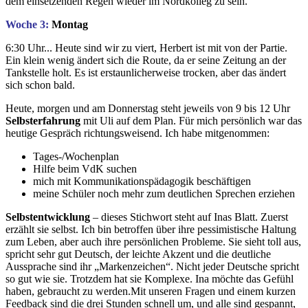
dem einsetzenden Regen wieder im Nordkolleg zu sein.
Woche 3:
Montag
6:30 Uhr... Heute sind wir zu viert, Herbert ist mit von der Partie.
Ein klein wenig ändert sich die Route, da er seine Zeitung an der
Tankstelle holt. Es ist erstaunlicherweise trocken, aber das ändert
sich schon bald.
Heute, morgen und am Donnerstag steht jeweils von 9 bis 12 Uhr
Selbsterfahrung
mit Uli auf dem Plan. Für mich persönlich war das
heutige Gespräch richtungsweisend. Ich habe mitgenommen:
Tages-/Wochenplan
Hilfe beim VdK suchen
mich mit Kommunikationspädagogik beschäftigen
meine Schüler noch mehr zum deutlichen Sprechen erziehen
Selbstentwicklung
– dieses Stichwort steht auf Inas Blatt. Zuerst
erzählt sie selbst. Ich bin betroffen über ihre pessimistische Haltung
zum Leben, aber auch ihre persönlichen Probleme. Sie sieht toll aus,
spricht sehr gut Deutsch, der leichte Akzent und die deutliche
Aussprache sind ihr „Markenzeichen“. Nicht jeder Deutsche spricht
so gut wie sie. Trotzdem hat sie Komplexe. Ina möchte das Gefühl
haben, gebraucht zu werden.Mit unseren Fragen und einem kurzen
Feedback sind die drei Stunden schnell um, und alle sind gespannt,