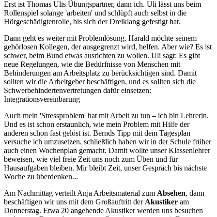
Erst ist Thomas Ulis Übungspartner, dann ich. Uli lässt uns beim
Rollenspiel solange 'arbeiten' und schlüpft auch selbst in die
Hörgeschädigtenrolle, bis sich der Dreiklang gefestigt hat.
Dann geht es weiter mit Problemlösung. Harald möchte seinem
gehörlosen Kollegen, der ausgegrenzt wird, helfen. Aber wie? Es ist
schwer, beim Bund etwas ausrichten zu wollen. Uli sagt: Es gibt
neue Regelungen, wie die Bedürfnisse von Menschen mit
Behinderungen am Arbeitsplatz zu berücksichtigen sind. Damit
sollten wir die Arbeitgeber beschäftigen, und es sollten sich die
Schwerbehindertenvertretungen dafür einsetzen:
Integrationsvereinbarung
Auch mein 'Stressproblem' hat mit Arbeit zu tun – ich bin Lehrerin.
Und es ist schon erstaunlich, wie mein Problem mit Hilfe der
anderen schon fast gelöst ist. Bernds Tipp mit dem Tagesplan
versuche ich umzusetzen, schließlich haben wir in der Schule früher
auch einen Wochenplan gemacht. Damit wollte unser Klassenlehrer
beweisen, wie viel freie Zeit uns noch zum Üben und für
Hausaufgaben bleiben. Mir bleibt Zeit, unser Gespräch bis nächste
Woche zu überdenken...
Am Nachmittag verteilt Anja Arbeitsmaterial zum
Absehen
, dann
beschäftigen wir uns mit dem Großauftritt der
Akustiker
am
Donnerstag. Etwa 20 angehende Akustiker werden uns besuchen