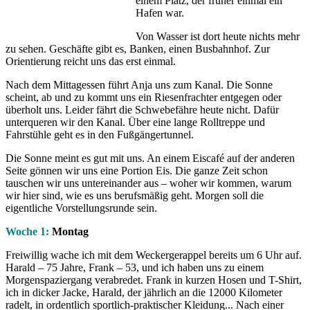
einem Platz, der früher einmal ein
Hafen war.
Von Wasser ist dort heute nichts mehr
zu sehen. Geschäfte gibt es, Banken, einen Busbahnhof. Zur
Orientierung reicht uns das erst einmal.
Nach dem Mittagessen führt Anja uns zum Kanal. Die Sonne
scheint, ab und zu kommt uns ein Riesenfrachter entgegen oder
überholt uns. Leider fährt die Schwebefähre heute nicht. Dafür
unterqueren wir den Kanal. Über eine lange Rolltreppe und
Fahrstühle geht es in den Fußgängertunnel.
Die Sonne meint es gut mit uns. An einem Eiscafé auf der anderen
Seite gönnen wir uns eine Portion Eis. Die ganze Zeit schon
tauschen wir uns untereinander aus – woher wir kommen, warum
wir hier sind, wie es uns berufsmäßig geht. Morgen soll die
eigentliche Vorstellungsrunde sein.
Woche 1:
Montag
Freiwillig wache ich mit dem Weckergerappel bereits um 6 Uhr auf.
Harald – 75 Jahre, Frank – 53, und ich haben uns zu einem
Morgenspaziergang verabredet. Frank in kurzen Hosen und T-Shirt,
ich in dicker Jacke, Harald, der jährlich an die 12000 Kilometer
radelt, in ordentlich sportlich-praktischer Kleidung... Nach einer