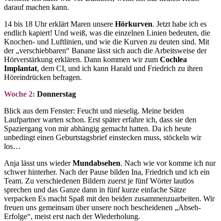
darauf machen kann.
14 bis 18 Uhr erklärt Maren unsere
Hörkurven
. Jetzt habe ich es
endlich kapiert! Und weiß, was die einzelnen Linien bedeuten, die
Knochen- und Luftlinien, und wie die Kurven zu deuten sind. Mit
der „verschiebbaren“ Banane lässt sich auch die Arbeitsweise der
Hörverstärkung erklären. Dann kommen wir zum
Cochlea
Implantat
, dem CI, und ich kann Harald und Friedrich zu ihren
Höreindrücken befragen.
Woche 2:
Donnerstag
Blick aus dem Fenster: Feucht und nieselig. Meine beiden
Laufpartner warten schon. Erst später erfahre ich, dass sie den
Spaziergang von mir abhängig gemacht hatten. Da ich heute
unbedingt einen Geburtstagsbrief einstecken muss, stöckeln wir
los…
Anja lässt uns wieder
Mundabsehen
. Nach wie vor komme ich nur
schwer hinterher. Nach der Pause bilden Ina, Friedrich und ich ein
Team. Zu verschiedenen Bildern zuerst je fünf Wörter lautlos
sprechen und das Ganze dann in fünf kurze einfache Sätze
verpacken Es macht Spaß mit den beiden zusammenzuarbeiten. Wir
freuen uns gemeinsam über unsere noch bescheidenen „Abseh-
Erfolge“, meist erst nach der Wiederholung.