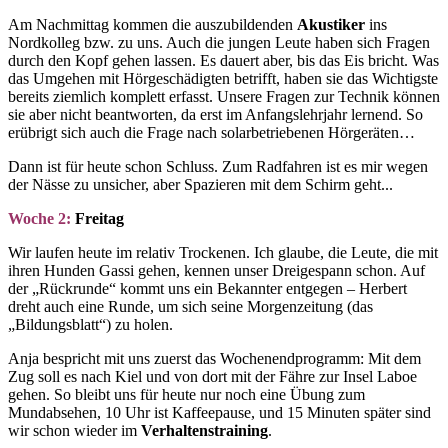
Am Nachmittag kommen die auszubildenden
Akustiker
ins
Nordkolleg bzw. zu uns. Auch die jungen Leute haben sich Fragen
durch den Kopf gehen lassen. Es dauert aber, bis das Eis bricht. Was
das Umgehen mit Hörgeschädigten betrifft, haben sie das Wichtigste
bereits ziemlich komplett erfasst. Unsere Fragen zur Technik können
sie aber nicht beantworten, da erst im Anfangslehrjahr lernend. So
erübrigt sich auch die Frage nach solarbetriebenen Hörgeräten…
Dann ist für heute schon Schluss. Zum Radfahren ist es mir wegen
der Nässe zu unsicher, aber Spazieren mit dem Schirm geht...
Woche 2:
Freitag
Wir laufen heute im relativ Trockenen. Ich glaube, die Leute, die mit
ihren Hunden Gassi gehen, kennen unser Dreigespann schon. Auf
der „Rückrunde“ kommt uns ein Bekannter entgegen – Herbert
dreht auch eine Runde, um sich seine Morgenzeitung (das
„Bildungsblatt“) zu holen.
Anja bespricht mit uns zuerst das Wochenendprogramm: Mit dem
Zug soll es nach Kiel und von dort mit der Fähre zur Insel Laboe
gehen. So bleibt uns für heute nur noch eine Übung zum
Mundabsehen, 10 Uhr ist Kaffeepause, und 15 Minuten später sind
wir schon wieder im
Verhaltenstraining
.