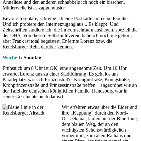
Anneliese und den anderen schnabbele ich noch ein bisschen.
Mittlerweile ist es zappenduster.
Bevor ich schlafe, schreibe ich eine Postkarte an meine Familie.
Und ich probiere den Internetzugang aus... Es klappt! Und
Zeitschriften studiere ich, die im Fernsehraum ausliegen, speziell die
der DHS. Von diesem Selbsthilfeverein habe ich noch nie gehört,
aber Frank ist total begeistert. Er lernte Lorenz bzw. die
Rendsburger Reha darüber kennen.
Woche 1:
Sonntag
Frühstück um 8 Uhr ist OK, eine angenehme Zeit. Um 10 Uhr
erwartet Lorenz uns zu einer Stadtführung. Es geht los am
Paradeplatz, wo sich Prinzenstraße, Königinstraße, Königstraße,
Kronprinzenstraße und Prinzessinstraße treffen – angeordnet wie an
der Tafel der dänischen königlichen Familie. Rendsburg war in
seiner Geschichte auch dänisch.
Wir erfahren etwas über die Eider und
ihre „Kappung“ durch den Nord-
Ostseekanal, laufen auf der Blue Line,
dem blauen Weg, der an den
wichtigsten Sehenswürdigkeiten
vorbeiführt, zum alten Rathaus und