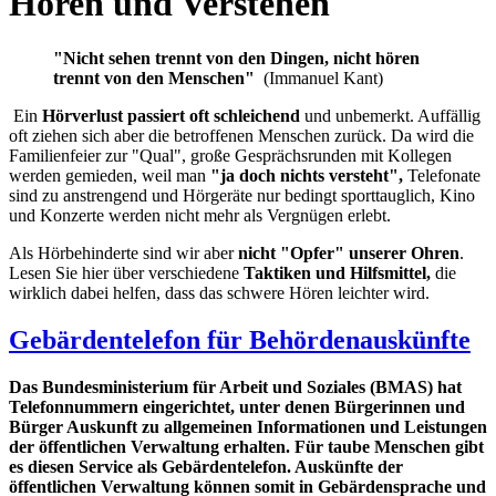
Hören und Verstehen
"Nicht sehen trennt von den Dingen, nicht hören
trennt von den Menschen"
(Immanuel Kant)
Ein
Hörverlust passiert oft schleichend
und unbemerkt. Auffällig
oft ziehen sich aber die betroffenen Menschen zurück. Da wird die
Familienfeier zur "Qual", große Gesprächsrunden mit Kollegen
werden gemieden, weil man
"ja doch nichts versteht",
Telefonate
sind zu anstrengend und Hörgeräte nur bedingt sporttauglich, Kino
und Konzerte werden nicht mehr als Vergnügen erlebt.
Als Hörbehinderte sind wir aber
nicht "Opfer" unserer Ohren
.
Lesen Sie hier über verschiedene
Taktiken und Hilfsmittel,
die
wirklich dabei helfen, dass das schwere Hören leichter wird.
Gebärdentelefon für Behördenauskünfte
Das Bundesministerium für Arbeit und Soziales (BMAS) hat
Telefonnummern eingerichtet, unter denen Bürgerinnen und
Bürger Auskunft zu allgemeinen Informationen und Leistungen
der öffentlichen Verwaltung erhalten. Für taube Menschen gibt
es diesen Service als Gebärdentelefon. Auskünfte der
öffentlichen Verwaltung können somit in Gebärdensprache und