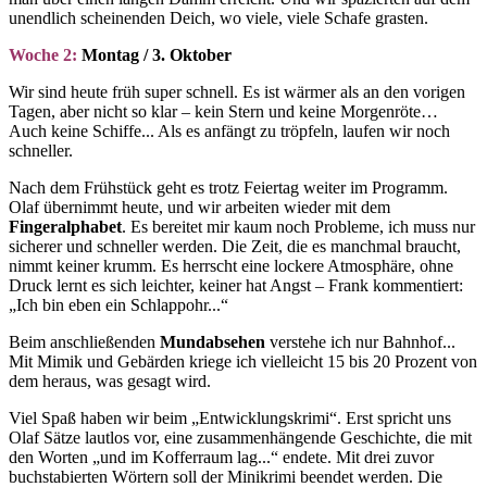
unendlich scheinenden Deich, wo viele, viele Schafe grasten.
Woche 2:
Montag / 3. Oktober
Wir sind heute früh super schnell. Es ist wärmer als an den vorigen
Tagen, aber nicht so klar – kein Stern und keine Morgenröte…
Auch keine Schiffe... Als es anfängt zu tröpfeln, laufen wir noch
schneller.
Nach dem Frühstück geht es trotz Feiertag weiter im Programm.
Olaf übernimmt heute, und wir arbeiten wieder mit dem
Fingeralphabet
. Es bereitet mir kaum noch Probleme, ich muss nur
sicherer und schneller werden. Die Zeit, die es manchmal braucht,
nimmt keiner krumm. Es herrscht eine lockere Atmosphäre, ohne
Druck lernt es sich leichter, keiner hat Angst – Frank kommentiert:
„Ich bin eben ein Schlappohr...“
Beim anschließenden
Mundabsehen
verstehe ich nur Bahnhof...
Mit Mimik und Gebärden kriege ich vielleicht 15 bis 20 Prozent von
dem heraus, was gesagt wird.
Viel Spaß haben wir beim „Entwicklungskrimi“. Erst spricht uns
Olaf Sätze lautlos vor, eine zusammenhängende Geschichte, die mit
den Worten „und im Kofferraum lag...“ endete. Mit drei zuvor
buchstabierten Wörtern soll der Minikrimi beendet werden. Die