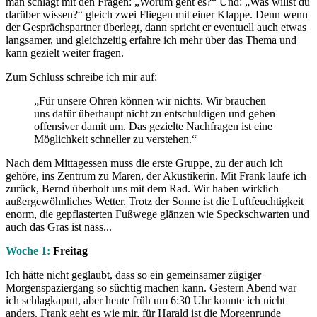
man schlägt mit den Fragen: „Worum geht es?“ Und: „Was willst du
darüber wissen?“ gleich zwei Fliegen mit einer Klappe. Denn wenn
der Gesprächspartner überlegt, dann spricht er eventuell auch etwas
langsamer, und gleichzeitig erfahre ich mehr über das Thema und
kann gezielt weiter fragen.
Zum Schluss schreibe ich mir auf:
„Für unsere Ohren können wir nichts. Wir brauchen
uns dafür überhaupt nicht zu entschuldigen und gehen
offensiver damit um. Das gezielte Nachfragen ist eine
Möglichkeit schneller zu verstehen.“
Nach dem Mittagessen muss die erste Gruppe, zu der auch ich
gehöre, ins Zentrum zu Maren, der Akustikerin. Mit Frank laufe ich
zurück, Bernd überholt uns mit dem Rad. Wir haben wirklich
außergewöhnliches Wetter. Trotz der Sonne ist die Luftfeuchtigkeit
enorm, die gepflasterten Fußwege glänzen wie Speckschwarten und
auch das Gras ist nass...
Woche 1:
Freitag
Ich hätte nicht geglaubt, dass so ein gemeinsamer zügiger
Morgenspaziergang so süchtig machen kann. Gestern Abend war
ich schlagkaputt, aber heute früh um 6:30 Uhr konnte ich nicht
anders. Frank geht es wie mir, für Harald ist die Morgenrunde